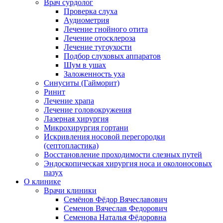
Врач сурдолог
Проверка слуха
Аудиометрия
Лечение гнойного отита
Лечение отосклероза
Лечение тугоухости
Подбор слуховых аппаратов
Шум в ушах
Заложенность уха
Синуситы (Гайморит)
Ринит
Лечение храпа
Лечение головокружения
Лазерная хирургия
Микрохирургия гортани
Искривления носовой перегородки
(септопластика)
Восстановление проходимости слезных путей
Эндоскопическая хирургия носа и околоносовых
пазух
О клинике
Врачи клиники
Семёнов Фёдор Вячеславович
Семенов Вячеслав Федорович
Семенова Наталья Фёдоровна