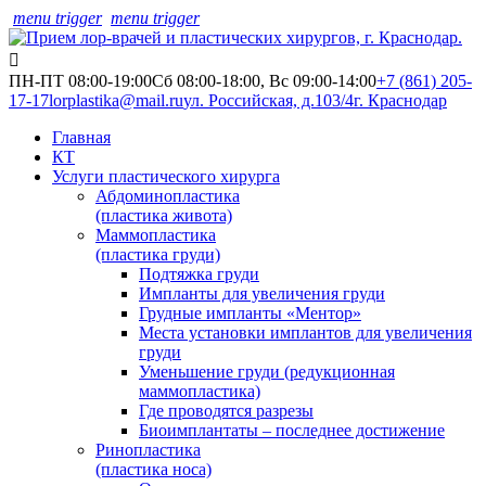
menu trigger
menu trigger
ПН-ПТ 08:00-19:00
Сб 08:00-18:00, Вс 09:00-14:00
+7 (861) 205-
17-17
lorplastika@mail.ru
ул. Российская, д.103/4
г. Краснодар
Главная
КТ
Услуги пластического хирурга
Абдоминопластика
(пластика живота)
Маммопластика
(пластика груди)
Подтяжка груди
Импланты для увеличения груди
Грудные импланты «Ментор»
Места установки имплантов для увеличения
груди
Уменьшение груди (редукционная
маммопластика)
Где проводятся разрезы
Биоимплантаты – последнее достижение
Ринопластика
(пластика носа)