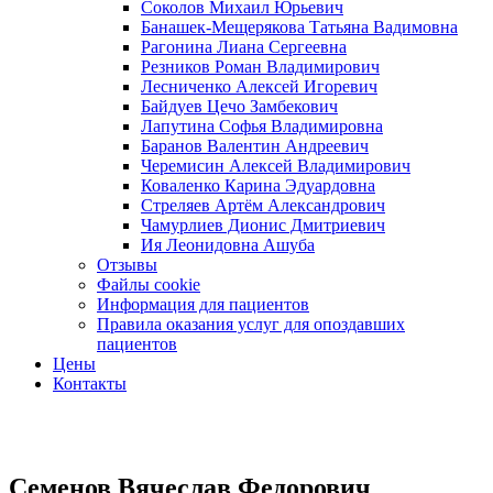
Соколов Михаил Юрьевич
Банашек-Мещерякова Татьяна Вадимовна
Рагонина Лиана Сергеевна
Резников Роман Владимирович
Лесниченко Алексей Игоревич
Байдуев Цечо Замбекович
Лапутина Софья Владимировна
Баранов Валентин Андреевич
Черемисин Алексей Владимирович
Коваленко Карина Эдуардовна
Стреляев Артём Александрович
Чамурлиев Дионис Дмитриевич
Ия Леонидовна Ашуба
Отзывы
Файлы cookie
Информация для пациентов
Правила оказания услуг для опоздавших
пациентов
Цены
Контакты
Семенов Вячеслав Федорович