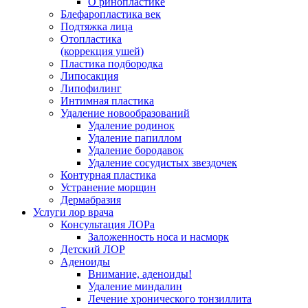
О ринопластике
Блефаропластика век
Подтяжка лица
Отопластика
(коррекция ушей)
Пластика подбородка
Липосакция
Липофилинг
Интимная пластика
Удаление новообразований
Удаление родинок
Удаление папиллом
Удаление бородавок
Удаление сосудистых звездочек
Контурная пластика
Устранение морщин
Дермабразия
Услуги лор врача
Консультация ЛОРа
Заложенность носа и насморк
Детский ЛОР
Аденоиды
Внимание, аденоиды!
Удаление миндалин
Лечение хронического тонзиллита