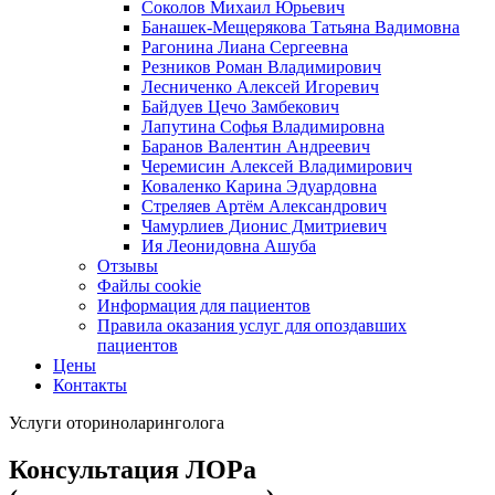
Соколов Михаил Юрьевич
Банашек-Мещерякова Татьяна Вадимовна
Рагонина Лиана Сергеевна
Резников Роман Владимирович
Лесниченко Алексей Игоревич
Байдуев Цечо Замбекович
Лапутина Софья Владимировна
Баранов Валентин Андреевич
Черемисин Алексей Владимирович
Коваленко Карина Эдуардовна
Стреляев Артём Александрович
Чамурлиев Дионис Дмитриевич
Ия Леонидовна Ашуба
Отзывы
Файлы cookie
Информация для пациентов
Правила оказания услуг для опоздавших
пациентов
Цены
Контакты
Услуги оториноларинголога
Консультация ЛОРа