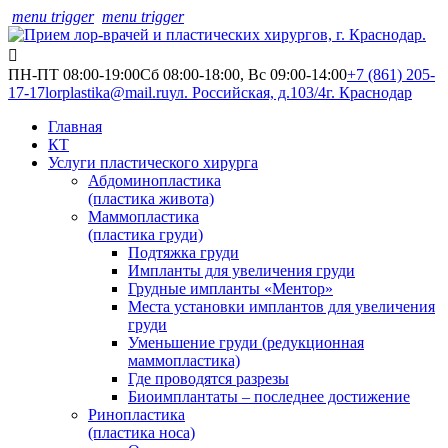
menu trigger
menu trigger
ПН-ПТ 08:00-19:00
Сб 08:00-18:00, Вс 09:00-14:00
+7 (861) 205-
17-17
lorplastika@mail.ru
ул. Российская, д.103/4
г. Краснодар
Главная
КТ
Услуги пластического хирурга
Абдоминопластика
(пластика живота)
Маммопластика
(пластика груди)
Подтяжка груди
Импланты для увеличения груди
Грудные импланты «Ментор»
Места установки имплантов для увеличения
груди
Уменьшение груди (редукционная
маммопластика)
Где проводятся разрезы
Биоимплантаты – последнее достижение
Ринопластика
(пластика носа)