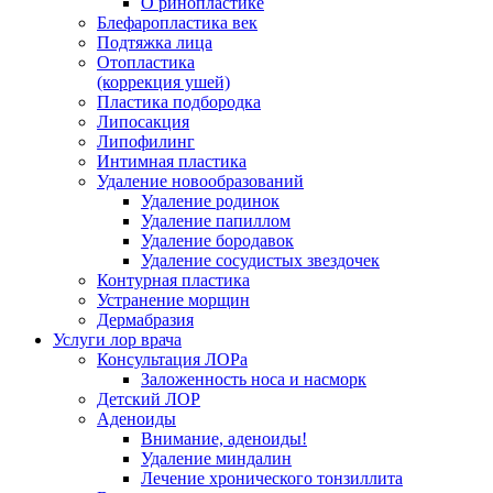
О ринопластике
Блефаропластика век
Подтяжка лица
Отопластика
(коррекция ушей)
Пластика подбородка
Липосакция
Липофилинг
Интимная пластика
Удаление новообразований
Удаление родинок
Удаление папиллом
Удаление бородавок
Удаление сосудистых звездочек
Контурная пластика
Устранение морщин
Дермабразия
Услуги лор врача
Консультация ЛОРа
Заложенность носа и насморк
Детский ЛОР
Аденоиды
Внимание, аденоиды!
Удаление миндалин
Лечение хронического тонзиллита