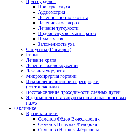
Врач сурдолог
Проверка слуха
Аудиометрия
Лечение гнойного отита
Лечение отосклероза
Лечение тугоухости
Подбор слуховых аппаратов
Шум в ушах
Заложенность уха
Синуситы (Гайморит)
Ринит
Лечение храпа
Лечение головокружения
Лазерная хирургия
Микрохирургия гортани
Искривления носовой перегородки
(септопластика)
Восстановление проходимости слезных путей
Эндоскопическая хирургия носа и околоносовых
пазух
О клинике
Врачи клиники
Семёнов Фёдор Вячеславович
Семенов Вячеслав Федорович
Семенова Наталья Фёдоровна