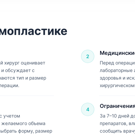
ммопластике
Медицински
2
й хирург оценивает
Перед операци
 и обсуждает с
лабораторные 
раются тип и размер
здоровья и ис
перации.
хирургическом
Ограничения
4
с учетом
За 7–10 дней д
, желаемого объема
препаратов, в
выбрать форму, размер
сообщить врач