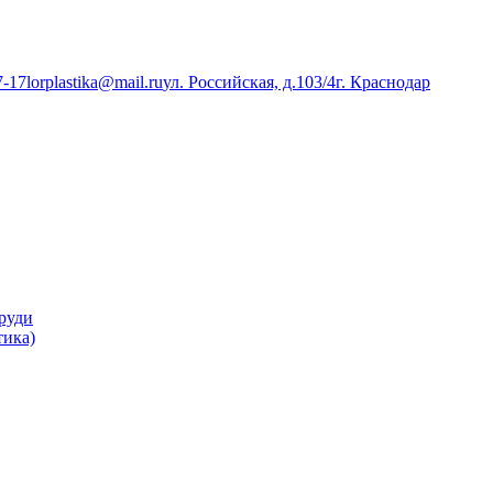
7-17
lorplastika@mail.ru
ул. Российская, д.103/4
г. Краснодар
руди
тика)