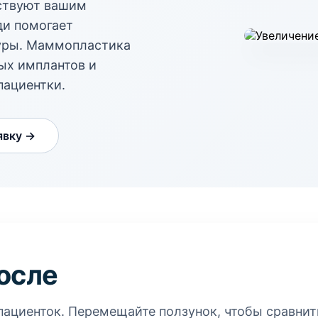
тствуют вашим
ди помогает
туры. Маммопластика
ых имплантов и
пациентки.
явку →
после
ациенток. Перемещайте ползунок, чтобы сравнит