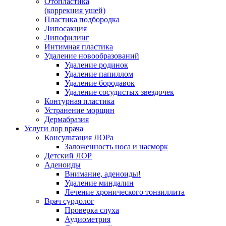
Отопластика
(коррекция ушей)
Пластика подбородка
Липосакция
Липофилинг
Интимная пластика
Удаление новообразований
Удаление родинок
Удаление папиллом
Удаление бородавок
Удаление сосудистых звездочек
Контурная пластика
Устранение морщин
Дермабразия
Услуги лор врача
Консультация ЛОРа
Заложенность носа и насморк
Детский ЛОР
Аденоиды
Внимание, аденоиды!
Удаление миндалин
Лечение хронического тонзиллита
Врач сурдолог
Проверка слуха
Аудиометрия