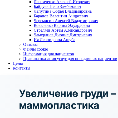
Лесниченко Алексей Игоревич
Байдуев Цечо Замбекович
Лапутина Софья Владимировна
Баранов Валентин Андреевич
Черемисин Алексей Владимирович
Коваленко Карина Эдуардовна
Стреляев Артём Александрович
Чамурлиев Дионис Дмитриевич
Ия Леонидовна Ашуба
Отзывы
Файлы cookie
Информация для пациентов
Правила оказания услуг для опоздавших пациентов
Цены
Контакты
Увеличение груди –
маммопластика