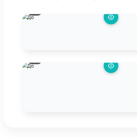
До
До