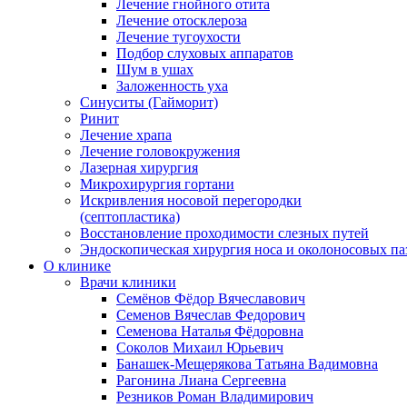
Лечение гнойного отита
Лечение отосклероза
Лечение тугоухости
Подбор слуховых аппаратов
Шум в ушах
Заложенность уха
Синуситы (Гайморит)
Ринит
Лечение храпа
Лечение головокружения
Лазерная хирургия
Микрохирургия гортани
Искривления носовой перегородки
(септопластика)
Восстановление проходимости слезных путей
Эндоскопическая хирургия носа и околоносовых па
О клинике
Врачи клиники
Семёнов Фёдор Вячеславович
Семенов Вячеслав Федорович
Семенова Наталья Фёдоровна
Соколов Михаил Юрьевич
Банашек-Мещерякова Татьяна Вадимовна
Рагонина Лиана Сергеевна
Резников Роман Владимирович