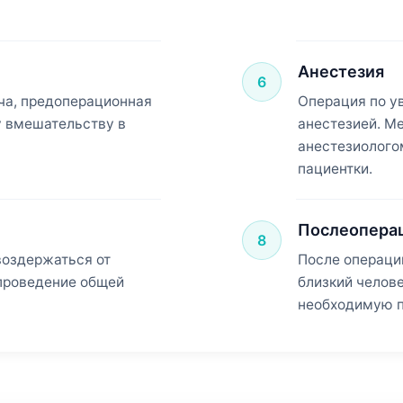
Анестезия
6
ча, предоперационная
Операция по у
у вмешательству в
анестезией. М
анестезиолого
пациентки.
Послеопера
8
воздержаться от
После операци
 проведение общей
близкий челов
необходимую п