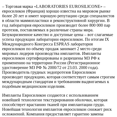
– Торговая марка «LABORATORIES EUROSILICONE» –
евросиликон (Франция) хорошо известна на мировом рынке
более 20 лет и имеет хорошую репутацию среди специалистов
в области маммопластики и реконструктивной хирургии. В
год лаборатория евросиликон производит более 800 000 пар
протезов, поставляемых в различные страны мира.
Безукоризненное качество и доступные цены – вот слагаемые
успеха продукции лаборатории евросиликон. По итогам IX
Международного Конгресса ESPRAS лаборатория
евросиликон по объему продаж занимает 2 место среди
мировых лидеров производства имплантов. Импланты
евросиликон сертифицированы и разрешены МЗ РФ к
применению на территории России (Регистрационное
удостоверение МЗ РФ № 2000/72 от 23.03. 2000 года).
Производитель грудных эндопротезов Евросиликон
производит продукцию, которая соответствует самым строгим
международным стандартам и требованиям выдвигаемых к
подобным медицинским изделиям.
Импланты Евросиликон создаются с использованием
новейшей технологии текстурирования оболочки, которая
способствует врастанию тканей при имплантации груди.
Новейшая технология имплантов евросиликон снижает риск
осложнений. Компания предоставляет гарантию замены