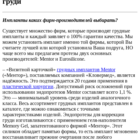
груди
Импланты каких фирм-производителей выбирать?
Существует множество фирм, которые производят грудные
импланты и каждый заявляет о 100% гарантии качества. Мы
можем установить имплант именно той фирмы, которой Вы
считаете лучшей или которой установила Ваша подруга, НО
чаще всего мы предлагаем протезы двух основных
производителей: Mentor и Eurosilicone.
– «Визитной карточкой»
грудных имплантов Mentor
(«Ментор»), поставляемых компанией «Кловермед», является
надёжность. Это подтверждается 20 годами применения в
пластической хирургии
. Допустимый риск осложнений при
использовании эндопротезов Mentor составляет всего 1,1 %.
Это — минимальный уровень среди изделий аналогичного
класса. Весь ассортимент грудных имплантов представлен в
каталоге, где можно ознакомиться с точными
характеристиками изделий. Эндопротезы для коррекции
груди изготавливаются с применением геля-наполнителя
Memory Gel, запатентованного фирмой «Ментор». Этот
силикон обладает памятью формы, то есть имплант мгновенно
восстанавливает прежние очертания после любого