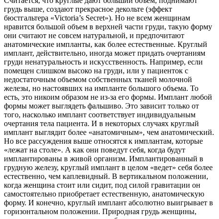
Считается, что круглые дают больший объем, поднимают
грудь выше, создают прекрасное декольте (эффект
бюстгальтера «Victoria’s Secret»). Но не всем женщинам
нравится большой объем в верхней части груди, такую форму
они считают не совсем натуральной, и предпочитают
анатомические импланты, как более естественные. Круглый
имплант, действительно, иногда может придать очертаниям
груди ненатуральность и искусственность. Например, если
помещен слишком высоко на груди, или у пациенток с
недостаточным объемом собственных тканей молочной
железы, но настоявших на импланте большого объема. То
есть, это никоим образом не из-за его формы. Имплант любой
формы может выглядеть фальшиво. Это зависит только от
того, насколько имплант соответствует индивидуальным
очертания тела пациента. И в некоторых случаях круглый
имплант выглядит более «анатомичным», чем анатомический.
Но все рассуждения выше относятся к имплантам, которые
«лежат на столе». А как они поведут себя, когда будут
имплантированы в живой организм. Имплантированный в
грудную железу, круглый имплант в целом «ведет» себя более
естественно, чем каплевидный. В вертикальном положении,
когда женщина стоит или сидит, под силой гравитации он
самостоятельно приобретает естественную, анатомическую
форму. И конечно, круглый имплант абсолютно выигрывает в
горизонтальном положении. Природная грудь женщины,