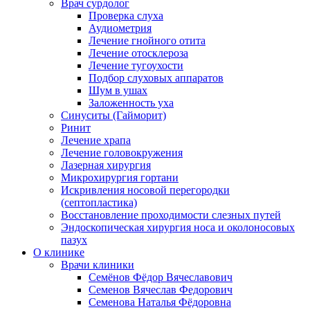
Врач сурдолог
Проверка слуха
Аудиометрия
Лечение гнойного отита
Лечение отосклероза
Лечение тугоухости
Подбор слуховых аппаратов
Шум в ушах
Заложенность уха
Синуситы (Гайморит)
Ринит
Лечение храпа
Лечение головокружения
Лазерная хирургия
Микрохирургия гортани
Искривления носовой перегородки
(септопластика)
Восстановление проходимости слезных путей
Эндоскопическая хирургия носа и околоносовых
пазух
О клинике
Врачи клиники
Семёнов Фёдор Вячеславович
Семенов Вячеслав Федорович
Семенова Наталья Фёдоровна