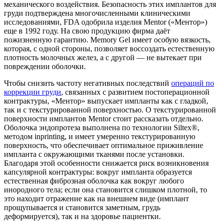
механического воздействия. Безопасность этих имплантов для
груди подтверждена многочисленными клиническими
исследованиями, FDA одобрила изделия Mentor («Ментор»)
еще в 1992 году. На свою продукцию фирма даёт
пожизненную гарантию. Memory Gel имеет особую вязкость,
которая, с одной стороны, позволяет воссоздать естественную
плотность молочных желез, а с другой — не вытекает при
повреждении оболочки.
Чтобы снизить частоту негативных последствий
операций по
коррекции груди
, связанных с развитием постоперационной
контрактуры, «Ментор» выпускает импланты как с гладкой,
так и с текстурированной поверхностью. О текстурированной
поверхности имплантов Mentor стоит рассказать отдельно.
Оболочка эндопротеза выполнена по технологии Siltex®,
методом inprinting, и имеет умеренно текстурированную
поверхность, что обеспечивает оптимальное приживление
импланта с окружающими тканями после установки.
Благодаря этой особенности снижается риск возникновения
капсулярной контрактуры: вокруг импланта образуется
естественная фиброзная оболочка как вокруг любого
инородного тела; если она становится слишком плотной, то
это находит отражение как на внешнем виде (имплант
прощупывается и становится заметным, грудь
деформируется), так и на здоровье пациентки.