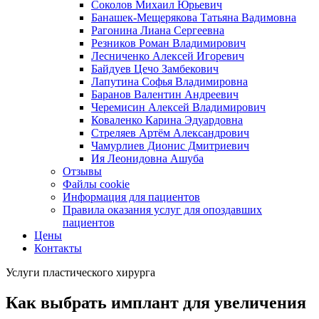
Соколов Михаил Юрьевич
Банашек-Мещерякова Татьяна Вадимовна
Рагонина Лиана Сергеевна
Резников Роман Владимирович
Лесниченко Алексей Игоревич
Байдуев Цечо Замбекович
Лапутина Софья Владимировна
Баранов Валентин Андреевич
Черемисин Алексей Владимирович
Коваленко Карина Эдуардовна
Стреляев Артём Александрович
Чамурлиев Дионис Дмитриевич
Ия Леонидовна Ашуба
Отзывы
Файлы cookie
Информация для пациентов
Правила оказания услуг для опоздавших
пациентов
Цены
Контакты
Услуги пластического хирурга
Как выбрать имплант для увеличения