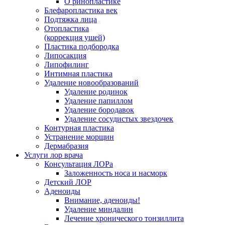
О ринопластике
Блефаропластика век
Подтяжка лица
Отопластика
(коррекция ушей)
Пластика подбородка
Липосакция
Липофилинг
Интимная пластика
Удаление новообразований
Удаление родинок
Удаление папиллом
Удаление бородавок
Удаление сосудистых звездочек
Контурная пластика
Устранение морщин
Дермабразия
Услуги лор врача
Консультация ЛОРа
Заложенность носа и насморк
Детский ЛОР
Аденоиды
Внимание, аденоиды!
Удаление миндалин
Лечение хронического тонзиллита