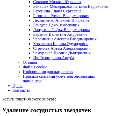
Соколов Михаил Юрьевич
Банашек-Мещерякова Татьяна Вадимовна
Рагонина Лиана Сергеевна
Резников Роман Владимирович
Лесниченко Алексей Игоревич
Байдуев Цечо Замбекович
Лапутина Софья Владимировна
Баранов Валентин Андреевич
Черемисин Алексей Владимирович
Коваленко Карина Эдуардовна
Стреляев Артём Александрович
Чамурлиев Дионис Дмитриевич
Ия Леонидовна Ашуба
Отзывы
Файлы cookie
Информация для пациентов
Правила оказания услуг для опоздавших
пациентов
Цены
Контакты
Услуги пластического хирурга
Удаление сосудистых звездочек