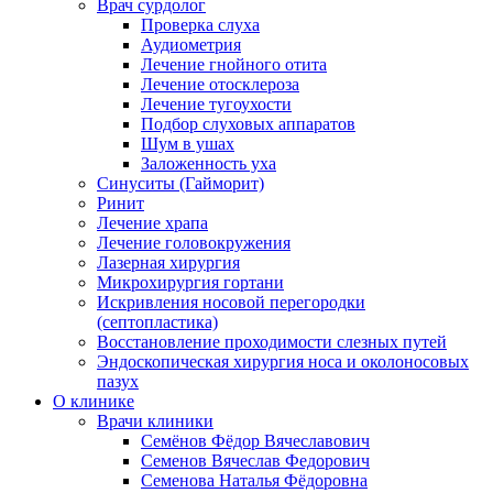
Врач сурдолог
Проверка слуха
Аудиометрия
Лечение гнойного отита
Лечение отосклероза
Лечение тугоухости
Подбор слуховых аппаратов
Шум в ушах
Заложенность уха
Синуситы (Гайморит)
Ринит
Лечение храпа
Лечение головокружения
Лазерная хирургия
Микрохирургия гортани
Искривления носовой перегородки
(септопластика)
Восстановление проходимости слезных путей
Эндоскопическая хирургия носа и околоносовых
пазух
О клинике
Врачи клиники
Семёнов Фёдор Вячеславович
Семенов Вячеслав Федорович
Семенова Наталья Фёдоровна