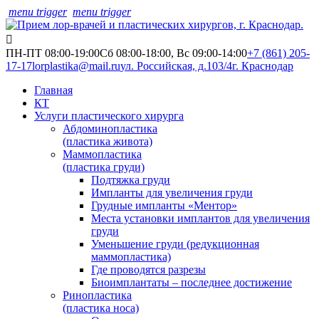
menu trigger
menu trigger
ПН-ПТ 08:00-19:00
Сб 08:00-18:00, Вс 09:00-14:00
+7 (861) 205-
17-17
lorplastika@mail.ru
ул. Российская, д.103/4
г. Краснодар
Главная
КТ
Услуги пластического хирурга
Абдоминопластика
(пластика живота)
Маммопластика
(пластика груди)
Подтяжка груди
Импланты для увеличения груди
Грудные импланты «Ментор»
Места установки имплантов для увеличения
груди
Уменьшение груди (редукционная
маммопластика)
Где проводятся разрезы
Биоимплантаты – последнее достижение
Ринопластика
(пластика носа)