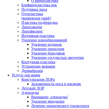
О ринопластике
Блефаропластика век
Подтяжка лица
Отопластика
(коррекция ушей)
Пластика подбородка
Липосакция
Липофилинг
Интимная пластика
Удаление новообразований
Удаление родинок
Удаление папиллом
Удаление бородавок
Удаление сосудистых звездочек
Контурная пластика
Устранение морщин
Дермабразия
Услуги лор врача
Консультация ЛОРа
Заложенность носа и насморк
Детский ЛОР
Аденоиды
Внимание, аденоиды!
Удаление миндалин
Лечение хронического тонзиллита