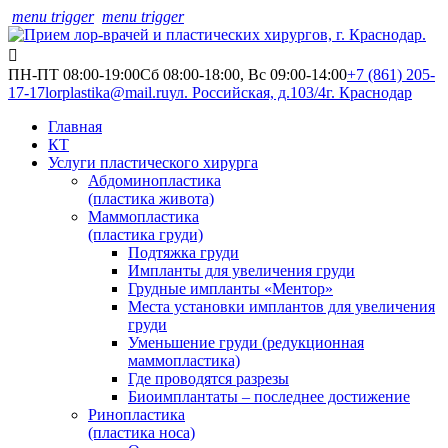
menu trigger
menu trigger
ПН-ПТ 08:00-19:00
Сб 08:00-18:00, Вс 09:00-14:00
+7 (861) 205-
17-17
lorplastika@mail.ru
ул. Российская, д.103/4
г. Краснодар
Главная
КТ
Услуги пластического хирурга
Абдоминопластика
(пластика живота)
Маммопластика
(пластика груди)
Подтяжка груди
Импланты для увеличения груди
Грудные импланты «Ментор»
Места установки имплантов для увеличения
груди
Уменьшение груди (редукционная
маммопластика)
Где проводятся разрезы
Биоимплантаты – последнее достижение
Ринопластика
(пластика носа)