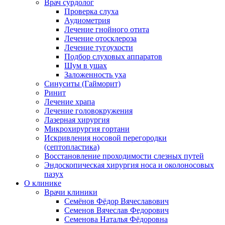
Врач сурдолог
Проверка слуха
Аудиометрия
Лечение гнойного отита
Лечение отосклероза
Лечение тугоухости
Подбор слуховых аппаратов
Шум в ушах
Заложенность уха
Синуситы (Гайморит)
Ринит
Лечение храпа
Лечение головокружения
Лазерная хирургия
Микрохирургия гортани
Искривления носовой перегородки
(септопластика)
Восстановление проходимости слезных путей
Эндоскопическая хирургия носа и околоносовых
пазух
О клинике
Врачи клиники
Семёнов Фёдор Вячеславович
Семенов Вячеслав Федорович
Семенова Наталья Фёдоровна