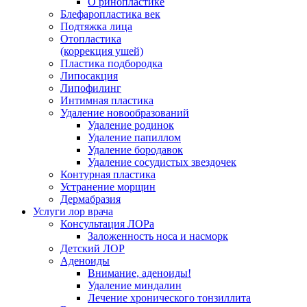
О ринопластике
Блефаропластика век
Подтяжка лица
Отопластика
(коррекция ушей)
Пластика подбородка
Липосакция
Липофилинг
Интимная пластика
Удаление новообразований
Удаление родинок
Удаление папиллом
Удаление бородавок
Удаление сосудистых звездочек
Контурная пластика
Устранение морщин
Дермабразия
Услуги лор врача
Консультация ЛОРа
Заложенность носа и насморк
Детский ЛОР
Аденоиды
Внимание, аденоиды!
Удаление миндалин
Лечение хронического тонзиллита