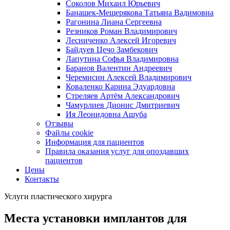
Соколов Михаил Юрьевич
Банашек-Мещерякова Татьяна Вадимовна
Рагонина Лиана Сергеевна
Резников Роман Владимирович
Лесниченко Алексей Игоревич
Байдуев Цечо Замбекович
Лапутина Софья Владимировна
Баранов Валентин Андреевич
Черемисин Алексей Владимирович
Коваленко Карина Эдуардовна
Стреляев Артём Александрович
Чамурлиев Дионис Дмитриевич
Ия Леонидовна Ашуба
Отзывы
Файлы cookie
Информация для пациентов
Правила оказания услуг для опоздавших
пациентов
Цены
Контакты
Услуги пластического хирурга
Места установки имплантов для