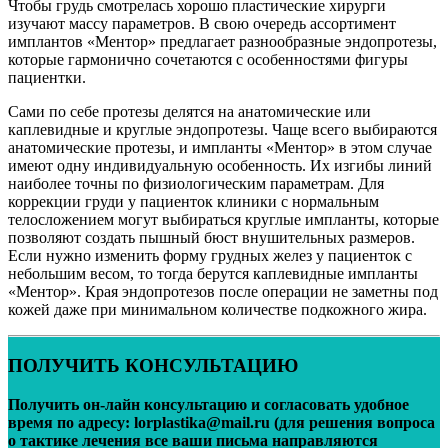
Чтобы грудь смотрелась хорошо пластические хирурги
изучают массу параметров. В свою очередь ассортимент
имплантов «Ментор» предлагает разнообразные эндопротезы,
которые гармонично сочетаются с особенностями фигуры
пациентки.
Сами по себе протезы делятся на анатомические или
каплевидные и круглые эндопротезы. Чаще всего выбираются
анатомические протезы, и импланты «Ментор» в этом случае
имеют одну индивидуальную особенность. Их изгибы линий
наиболее точны по физиологическим параметрам. Для
коррекции груди у пациенток клиники с нормальным
телосложением могут выбираться круглые импланты, которые
позволяют создать пышный бюст внушительных размеров.
Если нужно изменить форму грудных желез у пациенток с
небольшим весом, то тогда берутся каплевидные импланты
«Ментор». Края эндопротезов после операции не заметны под
кожей даже при минимальном количестве подкожного жира.
ПОЛУЧИТЬ КОНСУЛЬТАЦИЮ
Получить он-лайн консультацию и согласовать удобное
время по адресу: lorplastika@mail.ru (для решения вопроса
о тактике лечения все ваши письма направляются