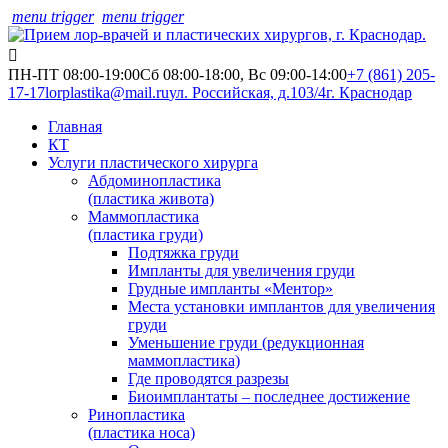
menu trigger
menu trigger
ПН-ПТ 08:00-19:00
Сб 08:00-18:00, Вс 09:00-14:00
+7 (861) 205-
17-17
lorplastika@mail.ru
ул. Российская, д.103/4
г. Краснодар
Главная
КТ
Услуги пластического хирурга
Абдоминопластика
(пластика живота)
Маммопластика
(пластика груди)
Подтяжка груди
Импланты для увеличения груди
Грудные импланты «Ментор»
Места установки имплантов для увеличения
груди
Уменьшение груди (редукционная
маммопластика)
Где проводятся разрезы
Биоимплантаты – последнее достижение
Ринопластика
(пластика носа)