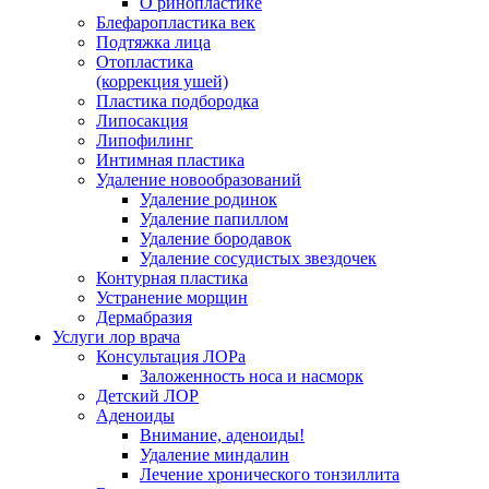
О ринопластике
Блефаропластика век
Подтяжка лица
Отопластика
(коррекция ушей)
Пластика подбородка
Липосакция
Липофилинг
Интимная пластика
Удаление новообразований
Удаление родинок
Удаление папиллом
Удаление бородавок
Удаление сосудистых звездочек
Контурная пластика
Устранение морщин
Дермабразия
Услуги лор врача
Консультация ЛОРа
Заложенность носа и насморк
Детский ЛОР
Аденоиды
Внимание, аденоиды!
Удаление миндалин
Лечение хронического тонзиллита