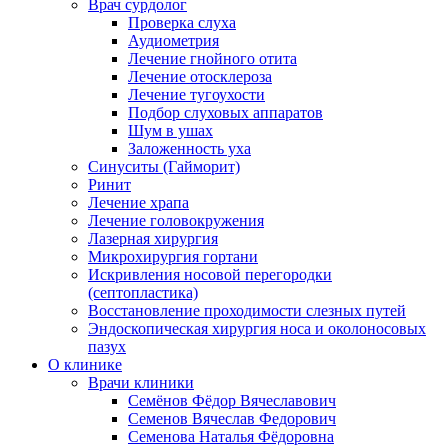
Врач сурдолог
Проверка слуха
Аудиометрия
Лечение гнойного отита
Лечение отосклероза
Лечение тугоухости
Подбор слуховых аппаратов
Шум в ушах
Заложенность уха
Синуситы (Гайморит)
Ринит
Лечение храпа
Лечение головокружения
Лазерная хирургия
Микрохирургия гортани
Искривления носовой перегородки
(септопластика)
Восстановление проходимости слезных путей
Эндоскопическая хирургия носа и околоносовых
пазух
О клинике
Врачи клиники
Семёнов Фёдор Вячеславович
Семенов Вячеслав Федорович
Семенова Наталья Фёдоровна