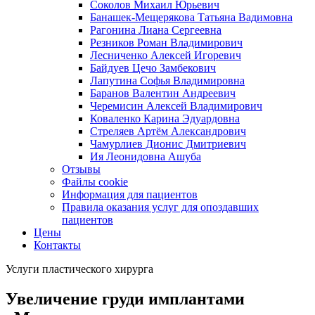
Соколов Михаил Юрьевич
Банашек-Мещерякова Татьяна Вадимовна
Рагонина Лиана Сергеевна
Резников Роман Владимирович
Лесниченко Алексей Игоревич
Байдуев Цечо Замбекович
Лапутина Софья Владимировна
Баранов Валентин Андреевич
Черемисин Алексей Владимирович
Коваленко Карина Эдуардовна
Стреляев Артём Александрович
Чамурлиев Дионис Дмитриевич
Ия Леонидовна Ашуба
Отзывы
Файлы cookie
Информация для пациентов
Правила оказания услуг для опоздавших
пациентов
Цены
Контакты
Услуги пластического хирурга
Увеличение груди имплантами