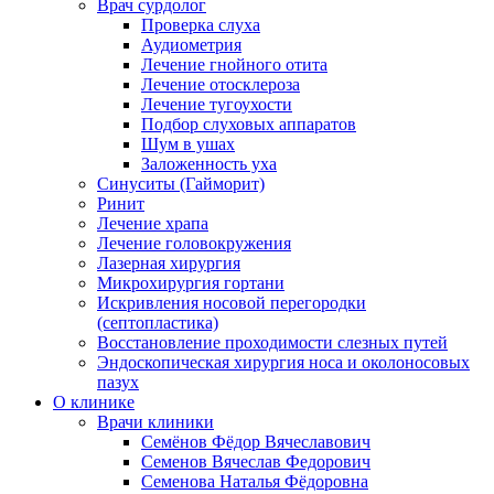
Врач сурдолог
Проверка слуха
Аудиометрия
Лечение гнойного отита
Лечение отосклероза
Лечение тугоухости
Подбор слуховых аппаратов
Шум в ушах
Заложенность уха
Синуситы (Гайморит)
Ринит
Лечение храпа
Лечение головокружения
Лазерная хирургия
Микрохирургия гортани
Искривления носовой перегородки
(септопластика)
Восстановление проходимости слезных путей
Эндоскопическая хирургия носа и околоносовых
пазух
О клинике
Врачи клиники
Семёнов Фёдор Вячеславович
Семенов Вячеслав Федорович
Семенова Наталья Фёдоровна