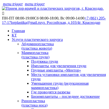
menu trigger
menu trigger
ПН-ПТ 08:00-19:00
Сб 08:00-18:00, Вс 09:00-14:00
+7 (861) 205-
17-17
lorplastika@mail.ru
ул. Российская, д.103/4
г. Краснодар
Главная
КТ
Услуги пластического хирурга
Абдоминопластика
(пластика живота)
Маммопластика
(пластика груди)
Подтяжка груди
Импланты для увеличения груди
Грудные импланты «Ментор»
Места установки имплантов для увеличения
груди
Уменьшение груди (редукционная
маммопластика)
Где проводятся разрезы
Биоимплантаты – последнее достижение
Ринопластика
(пластика носа)