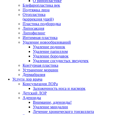
О ринопластике
Блефаропластика век
Подтяжка лица
Отопластика
(коррекция ушей)
Пластика подбородка
Липосакция
Липофилинг
Интимная пластика
Удаление новообразований
Удаление родинок
Удаление папиллом
Удаление бородавок
Удаление сосудистых звездочек
Контурная пластика
Устранение морщин
Дермабразия
Услуги лор врача
Консультация ЛОРа
Заложенность носа и насморк
Детский ЛОР
Аденоиды
Внимание, аденоиды!
Удаление миндалин
Лечение хронического тонзиллита