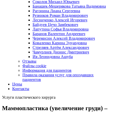
Соколов Михаил Юрьевич
Банашек-Мещерякова Татьяна Вадимовна
Рагонина Лиана Сергеевна
Резников Роман Владимирович
Лесниченко Алексей Игоревич
Байдуев Цечо Замбекович
Лапутина Софья Владимировна
Баранов Валентин Андреевич
Черемисин Алексей Владимирович
Коваленко Карина Эдуардовна
Стреляев Артём Александрович
Чамурлиев Дионис Дмитриевич
Ия Леонидовна Ашуба
Отзывы
Файлы cookie
Информация для пациентов
Правила оказания услуг для опоздавших
пациентов
Цены
Контакты
Услуги пластического хирурга
Маммопластика (увеличение груди) –